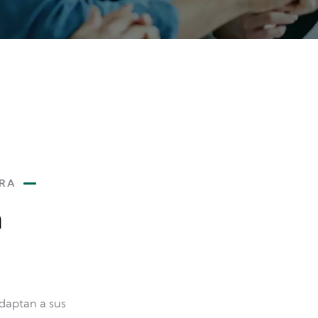
URA
a
adaptan a sus