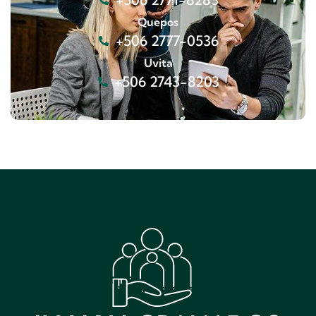
Quepos
+506 2777-0536
Uvita
+506 2743-8203